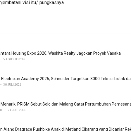
jembatani visi itu,” pungkasnya.
antara Housing Expo 2026, Waskita Realty Jagokan Proyek Vasaka
5 AGUSTUS 2026
ic Electrician Academy 2026, Schneider Targetkan 8000 Teknisi Listrik da
30 JULI 2026
 Menarik, PRISM Sebut Solo dan Malang Catat Pertumbuhan Pemesanan
AD
24 JULI 2026
an Ajang Dragrace Pushbike Anak di Metland Cikarang yang Diganjar Re