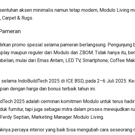
entuhan aksen minimalis namun tetap modern, Modulo Living m
, Carpet & Rugs.
 Pameran
dirkan promo spesial selama pameran berlangsung. Pengunjung 
play maupun reguler dari Modulo dan ZBOM. Tidak hanya itu, ber
belian, mulai dari Emas Antam, LED TV, Smartphone, Coffee Make
u selama IndoBuildTech 2025 di ICE BSD, pada 2–6 Juli 2025. Ke
ian dengan harga dan bonus terbaik tahun ini.
ildTech 2025 adalah cerminan komitmen Modulo untuk terus hadir 
uk furnitur, tapi juga sebagai mitra dalam proses mewujudkan r
 Ferdy Septian, Marketing Manager Modulo Living.
nya percaya interior yang baik bisa mengubah cara seseorang m