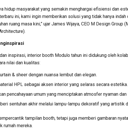
ya hidup masyarakat yang semakin menghargai efisiensi dan est
erbaru ini, kami ingin memberikan solusi yang tidak hanya indah 
uhan ruang masa kini,” ujar James Wijaya, CEO M Design Group (
Architecture).
nginspirasi
n inspirasi, interior booth Modulo tahun ini didukung oleh kol
a nilai dan kualitas:
rtain & sheer dengan nuansa lembut dan elegan.
erial HPL sebagai aksen interior yang selaras secara estetika.
n pencahayaan umum yang menciptakan atmosfer nyaman dan 
 sentuhan akhir melalui lampu-lampu dekoratif yang artistik d
mempercantik tampilan booth, tetapi juga memberi gambaran nyat
uk rumah mereka.