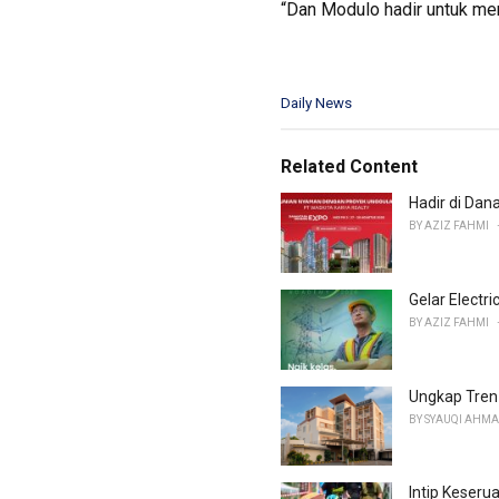
“Dan Modulo hadir untuk men
C
Daily News
a
t
e
Related Content
g
o
Hadir di Dan
r
BY
AZIZ FAHMI
i
e
s
Gelar Electr
:
BY
AZIZ FAHMI
Ungkap Tren
BY
SYAUQI AHM
Intip Keseru