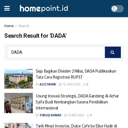
Home
Search
Search Result for 'DADA'
Siap Bagikan Dividen 2 Miliar, DADA Publikasikan
Tata Cara Registrasi RUPST
BY
AZIZ FAHMI
13 JUNI 2026
0
Usung Inovasi Strategis, DADA Gandeng Al-Azhar
Syifa Budi Kembangkan Sarana Pendidikan
Internasional
BY
SYAUQI AHMAD
14 MEI 2026
0
Tarik Minat Investor, Dulce Cafe by Elise Hadir di