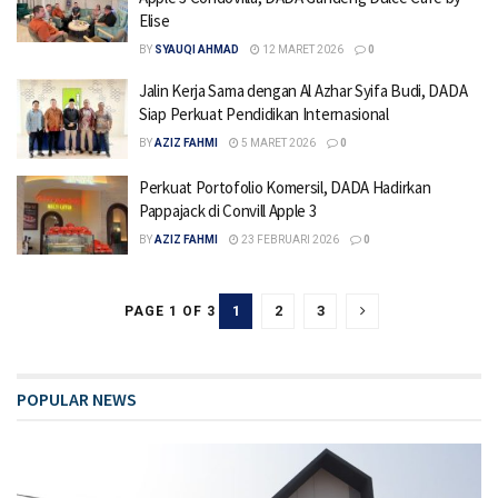
Elise
BY
SYAUQI AHMAD
12 MARET 2026
0
Jalin Kerja Sama dengan Al Azhar Syifa Budi, DADA
Siap Perkuat Pendidikan Internasional
BY
AZIZ FAHMI
5 MARET 2026
0
Perkuat Portofolio Komersil, DADA Hadirkan
Pappajack di Convill Apple 3
BY
AZIZ FAHMI
23 FEBRUARI 2026
0
1
2
3
PAGE 1 OF 3
POPULAR NEWS