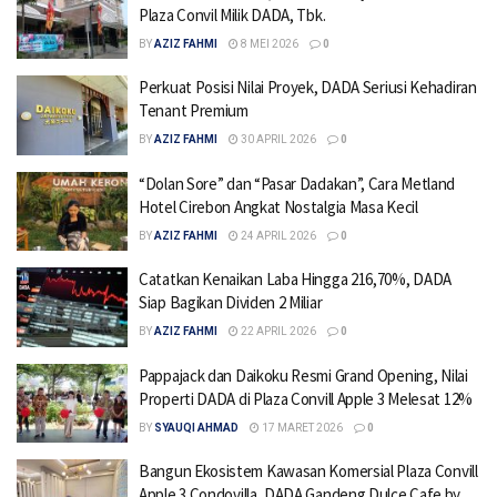
Plaza Convil Milik DADA, Tbk.
BY
AZIZ FAHMI
8 MEI 2026
0
Perkuat Posisi Nilai Proyek, DADA Seriusi Kehadiran
Tenant Premium
BY
AZIZ FAHMI
30 APRIL 2026
0
“Dolan Sore” dan “Pasar Dadakan”, Cara Metland
Hotel Cirebon Angkat Nostalgia Masa Kecil
BY
AZIZ FAHMI
24 APRIL 2026
0
Catatkan Kenaikan Laba Hingga 216,70%, DADA
Siap Bagikan Dividen 2 Miliar
BY
AZIZ FAHMI
22 APRIL 2026
0
Pappajack dan Daikoku Resmi Grand Opening, Nilai
Properti DADA di Plaza Convill Apple 3 Melesat 12%
BY
SYAUQI AHMAD
17 MARET 2026
0
Bangun Ekosistem Kawasan Komersial Plaza Convill
Apple 3 Condovilla, DADA Gandeng Dulce Cafe by