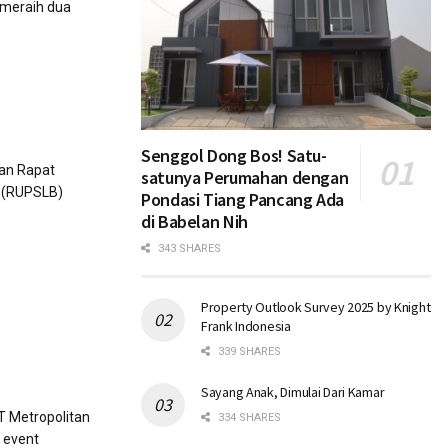
 meraih dua
Senggol Dong Bos! Satu-
an Rapat
satunya Perumahan dengan
 (RUPSLB)
Pondasi Tiang Pancang Ada
di Babelan Nih
343 SHARES
Property Outlook Survey 2025 by Knight
Frank Indonesia
339 SHARES
Sayang Anak, Dimulai Dari Kamar
T Metropolitan
334 SHARES
 event