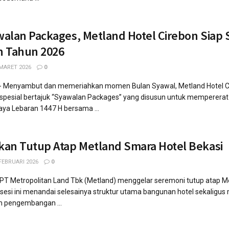
alan Packages, Metland Hotel Cirebon Siap
n Tahun 2026
MARET 2026
0
n- Menyambut dan memeriahkan momen Bulan Syawal, Metland Hotel C
esial bertajuk “Syawalan Packages” yang disusun untuk mempererat t
aya Lebaran 1447 H bersama ...
kan Tutup Atap Metland Smara Hotel Bekasi
FEBRUARI 2026
0
- PT Metropolitan Land Tbk (Metland) menggelar seremoni tutup atap 
rosesi ini menandai selesainya struktur utama bangunan hotel sekaligus
m pengembangan ...