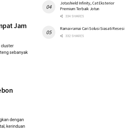
Jotashield Infinity, Cat Eksterior
Premium Terbaik Jotun
334 SHARES
Empat Jam
Ramai-ramai Cari Solusi Siasati Resesi
332 SHARES
cluster
enteng sebanyak
rebon
ngkan dengan
al, kerinduan