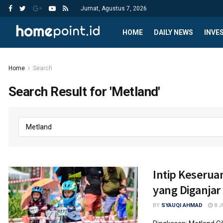
Jumat, Agustus 7, 2026
HOME
DAILY NEWS
INVE
Home
Search
Search Result for 'Metland'
Intip Keserua
yang Diganjar
BY
SYAUQI AHMAD
8 J