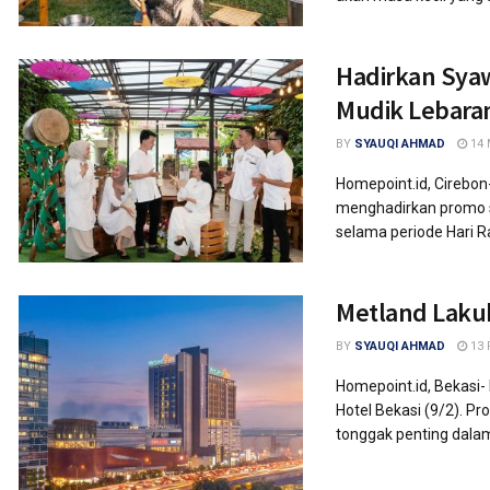
Hadirkan Syaw
Mudik Lebara
BY
SYAUQI AHMAD
14 
Homepoint.id, Cirebo
menghadirkan promo sp
selama periode Hari R
Metland Laku
BY
SYAUQI AHMAD
13 
Homepoint.id, Bekasi
Hotel Bekasi (9/2). P
tonggak penting dala