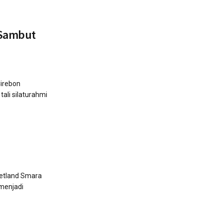
 Sambut
irebon
ali silaturahmi
Metland Smara
 menjadi