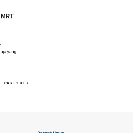
i MRT
m
raja yang
PAGE 1 OF 7
Recent News