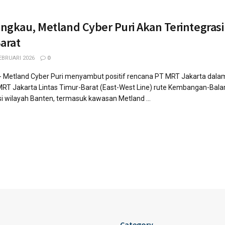
ngkau, Metland Cyber Puri Akan Terintegras
Barat
EBRUARI 2026
0
a- Metland Cyber Puri menyambut positif rencana PT MRT Jakarta dala
RT Jakarta Lintas Timur-Barat (East-West Line) rute Kembangan-Bala
i wilayah Banten, termasuk kawasan Metland ...
Category