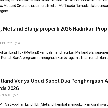
ikarang Kembali Raih Rekor MURI melalui Dragrace Pushbike dengan Pe
, Metland Cikarang juga meraih rekor MURI pada Ramadan lalu dengan
gam ...
d, Metland Blanjaproperti 2026 Hadirkan Prope
JUNI 2026
0
litan Land Tbk (Metland) kembali menghadirkan Metland Blanjapropert
 Rumah Baru", program ini menghadirkan beragam pilihan rumah dan 
etland Venya Ubud Sabet Dua Penghargaan Asi
rds 2026
MEI 2026
0
 PT Metropolitan Land Tbk (Metland) kembali mengukuhkan kiprahnya di