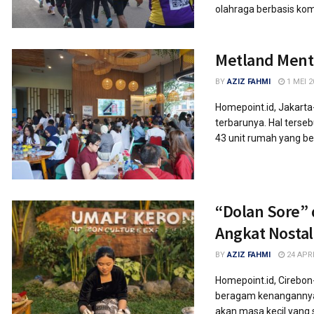
olahraga berbasis komu
Metland Mente
BY
AZIZ FAHMI
1 MEI 2
Homepoint.id, Jakarta
terbarunya. Hal terse
43 unit rumah yang berh
“Dolan Sore” 
Angkat Nostal
BY
AZIZ FAHMI
24 APRI
Homepoint.id, Cirebo
beragam kenangannya?
akan masa kecil yang 