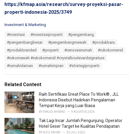
https://kfmap.asia/research/survey-proyeksi-pasar-
properti-indonesia-2025/3749
C
Investment & Marketing
a
T
#investasi
#investasiproperti
#pengembang
t
a
e
#pengembangbesar
#pengembangmewah
#produkbaru
g
g
s
#produkbranded
#properti
#renovasirumah
#rukokomersil
o
:
r
#rukomewah #rukokomersil #crystalboulevardsignature
i
#rumahidaman
#rumahimpian
#strategiproperti
e
s
:
Related Content
Raih Sertifikasi Great Place To Work® , JLL
Indonesia Disebut Hadirkan Pengalaman
Tempat Kerja yang Luar Biasa
BY
SYAUQI AHMAD
9 AGUSTUS 2026
Tak Lagi Incar Jumlah Pengunjung, Operator
Hotel Geser Target ke Kualitas Pendapatan
BY
AZIZ FAHMI
30 JULI 2026