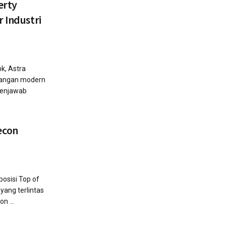
erty
r Industri
k, Astra
udangan modern
menjawab
econ
sisi Top of
yang terlintas
n ...