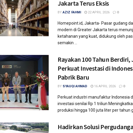
Jakarta Terus Eksis
BY
AZIZ FAHMI
22 APRIL 2026
0
Homepoint.id, Jakarta- Pasar gudang dan
modern di Greater Jakarta terus menun
ketahanan yang kuat, didukung oleh pa
semakin ...
Rayakan 100 Tahun Berdiri,
Perkuat Investasi di Indone
Pabrik Baru
BY
SYAUQI AHMAD
16 APRIL 2026
0
Perkuat industri manufaktur Indonesia 
investasi senilai Rp 1 triliun Meningkatk
produksi hingga 100 juta liter per tahun g
Hadirkan Solusi Pergudang