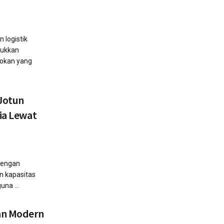
 logistik
jukkan
sokan yang
 Jotun
sia Lewat
dengan
an kapasitas
una ...
an Modern