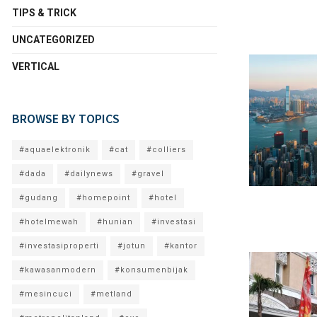
TIPS & TRICK
UNCATEGORIZED
VERTICAL
BROWSE BY TOPICS
#aquaelektronik
#cat
#colliers
#dada
#dailynews
#gravel
#gudang
#homepoint
#hotel
#hotelmewah
#hunian
#investasi
#investasiproperti
#jotun
#kantor
#kawasanmodern
#konsumenbijak
#mesincuci
#metland