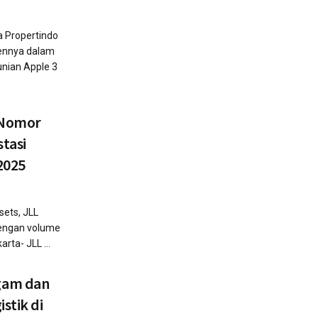
a Propertindo
ennya dalam
unian Apple 3
 Nomor
stasi
2025
ets, JLL
dengan volume
rta- JLL ...
gam dan
stik di