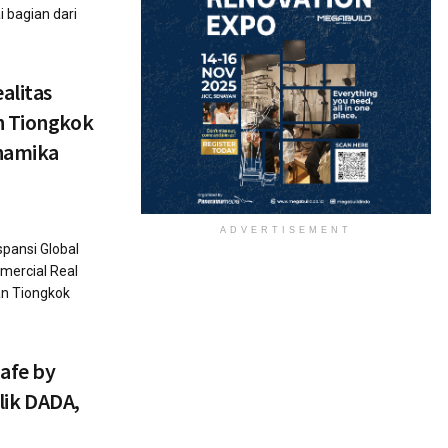
i bagian dari
alitas
n Tiongkok
inamika
ADVERTISEMENT
pansi Global
mercial Real
an Tiongkok
Cafe by
ilik DADA,