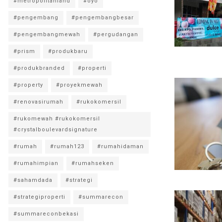
#metropolitanland
#oyo
#pengembang
#pengembangbesar
#pengembangmewah
#pergudangan
#prism
#produkbaru
#produkbranded
#properti
#property
#proyekmewah
#renovasirumah
#rukokomersil
#rukomewah #rukokomersil
#crystalboulevardsignature
#rumah
#rumah123
#rumahidaman
#rumahimpian
#rumahseken
#sahamdada
#strategi
#strategiproperti
#summarecon
#summareconbekasi