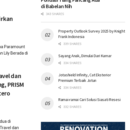
di Babelan Nih
343 SHARES
irkan
Property Outlook Survey 2025 by Knight
Frank Indonesia
339 SHARES
ima Paramount
n Lily Berada di
Sayang Anak, Dimulai Dari Kamar
334 SHARES
avel dan
Jotashield Infinity, Cat Eksterior
Premium Terbaik Jotun
ang, PRISM
334 SHARES
tero
Ramai-ramai Cari Solusi Siasati Resesi
332 SHARES
dua di
Travel dan