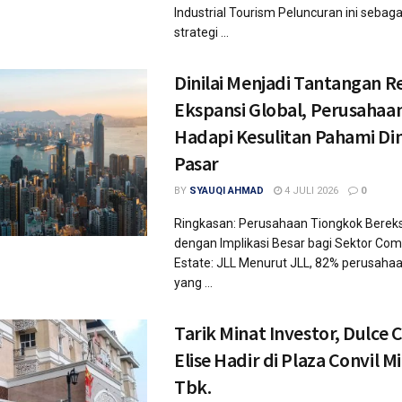
Industrial Tourism Peluncuran ini sebaga
strategi ...
Dinilai Menjadi Tantangan Re
Ekspansi Global, Perusahaa
Hadapi Kesulitan Pahami D
Pasar
BY
SYAUQI AHMAD
4 JULI 2026
0
Ringkasan: Perusahaan Tiongkok Bereks
dengan Implikasi Besar bagi Sektor Com
Estate: JLL Menurut JLL, 82% perusaha
yang ...
Tarik Minat Investor, Dulce 
Elise Hadir di Plaza Convil M
Tbk.