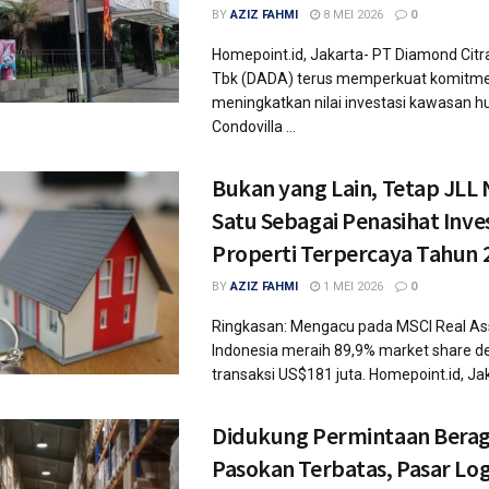
BY
AZIZ FAHMI
8 MEI 2026
0
Homepoint.id, Jakarta- PT Diamond Citr
Tbk (DADA) terus memperkuat komitm
meningkatkan nilai investasi kawasan h
Condovilla ...
Bukan yang Lain, Tetap JLL
Satu Sebagai Penasihat Inve
Properti Terpercaya Tahun 
BY
AZIZ FAHMI
1 MEI 2026
0
Ringkasan: Mengacu pada MSCI Real Ass
Indonesia meraih 89,9% market share 
transaksi US$181 juta. Homepoint.id, Jaka
Didukung Permintaan Bera
Pasokan Terbatas, Pasar Logi