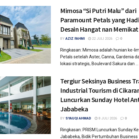
Mimosa “Si Putri Malu” dari
Paramount Petals yang Had
Desain Hangat nan Memikat
BY
AZIZ FAHMI
22 JULI 2026
0
Ringkasan: Mimosa adalah hunian ke-l
Petals setelah Aster, Canna, Gardenia da
lokasi strategis, Boulevard Sakura dan ...
Tergiur Seksinya Business Tr
Industrial Tourism di Cikar
Luncurkan Sunday Hotel An
Jababeka
BY
SYAUQI AHMAD
8 JULI 2026
0
Ringkasan: PRISM Luncurkan Sunday Ke
Jababeka, Bidik Pertumbuhan Business 