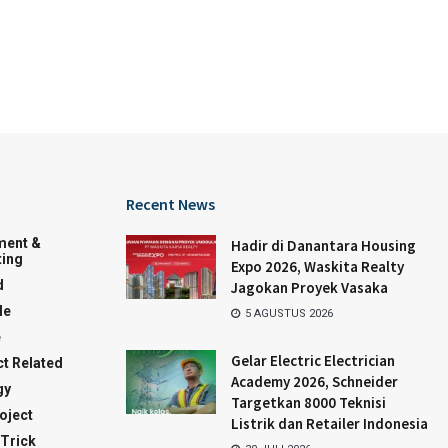
Recent News
ment &
Hadir di Danantara Housing
ing
Expo 2026, Waskita Realty
d
Jagokan Proyek Vasaka
le
5 AGUSTUS 2026
e
Gelar Electric Electrician
t Related
Academy 2026, Schneider
gy
Targetkan 8000 Teknisi
oject
Listrik dan Retailer Indonesia
 Trick