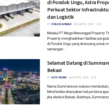
di Pondok Ungu, Astra Prop
Perkuat Sektor Infrastruktu
dan Logistik
BY
SYAUQI AHMAD
9 APRIL 2026
0
Melalui PT Mega Manunggal Property Tb
Property menghadirkan fasilitas perg
di Pondok Ungu yang dirancang untuk 
tantangan ...
Selamat Datang di Summar
Bekasi
BY
AZIZ FAHMI
6 APRIL 2026
0
Nama Summarecon sukses menduduki po
Mind ketika ditanyakan hal pertama apa 
jika disebut Bekasi. Buktinya, Summareco