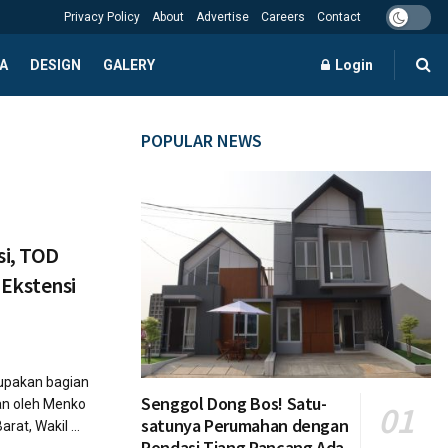
Privacy Policy
About
Advertise
Careers
Contact
A
DESIGN
GALERY
Login
POPULAR NEWS
si, TOD
Ekstensi
rupakan bagian
Senggol Dong Bos! Satu-
an oleh Menko
satunya Perumahan dengan
at, Wakil ...
Pondasi Tiang Pancang Ada