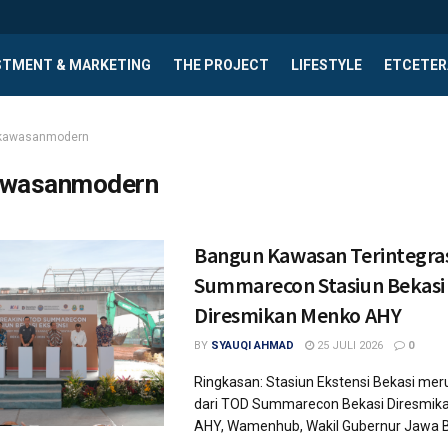
STMENT & MARKETING
THE PROJECT
LIFESTYLE
ETCETER
kawasanmodern
awasanmodern
Bangun Kawasan Terintegra
Summarecon Stasiun Bekasi 
Diresmikan Menko AHY
BY
SYAUQI AHMAD
25 JULI 2026
0
Ringkasan: Stasiun Ekstensi Bekasi me
dari TOD Summarecon Bekasi Diresmik
AHY, Wamenhub, Wakil Gubernur Jawa Bar