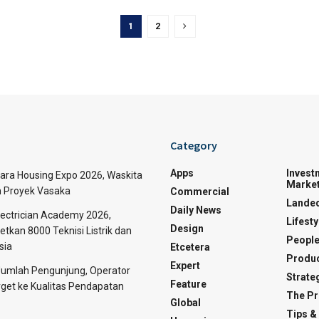
1
2
Category
Apps
Invest
tara Housing Expo 2026, Waskita
Market
n Proyek Vasaka
Commercial
Lande
Daily News
Electrician Academy 2026,
Lifesty
Design
tkan 8000 Teknisi Listrik dan
Peopl
sia
Etcetera
Produc
Expert
 Jumlah Pengunjung, Operator
Strate
Feature
rget ke Kualitas Pendapatan
The Pr
Global
Tips &