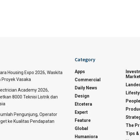
Category
Apps
Invest
tara Housing Expo 2026, Waskita
Market
n Proyek Vasaka
Commercial
Lande
Daily News
Electrician Academy 2026,
Lifesty
Design
tkan 8000 Teknisi Listrik dan
Peopl
sia
Etcetera
Produc
Expert
 Jumlah Pengunjung, Operator
Strate
Feature
rget ke Kualitas Pendapatan
The Pr
Global
Tips &
Humaniora