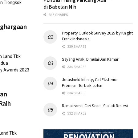
an Tiongkok
di Babelan Nih
343 SHARES
nghargaan
Property Outlook Survey 2025 by Knight
Frank Indonesia
339 SHARES
an Land Tbk
Sayang Anak, Dimulai Dari Kamar
 dua
334 SHARES
ty Awards 2023
Jotashield Infinity, Cat Eksterior
Premium Terbaik Jotun
tan
334 SHARES
Raih
Ramai-ramai Cari Solusi Siasati Resesi
332 SHARES
 Land Tbk