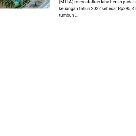
(MTLA) mencatatkan laba bersih pada l
keuangan tahun 2022 sebesar Rp395,3 m
tumbuh ...