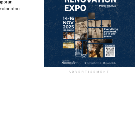
aporan
iliar atau
ADVERTISEMENT