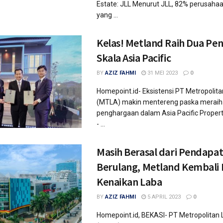
Estate: JLL Menurut JLL, 82% perusaha
yang ...
Kelas! Metland Raih Dua Pe
Skala Asia Pacific
BY
AZIZ FAHMI
31 MEI 2023
0
Homepoint.id- Eksistensi PT Metropolit
(MTLA) makin mentereng paska meraih
penghargaan dalam Asia Pacific Proper
- ...
Masih Berasal dari Pendapa
Berulang, Metland Kembali 
Kenaikan Laba
BY
AZIZ FAHMI
5 APRIL 2023
0
Homepoint.id, BEKASI- PT Metropolitan