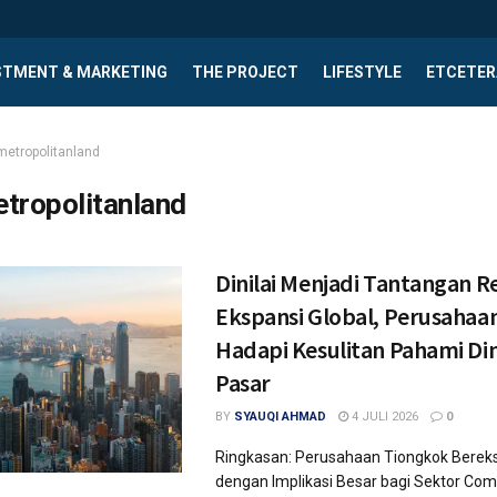
STMENT & MARKETING
THE PROJECT
LIFESTYLE
ETCETER
metropolitanland
tropolitanland
Dinilai Menjadi Tantangan Re
Ekspansi Global, Perusahaa
Hadapi Kesulitan Pahami D
Pasar
BY
SYAUQI AHMAD
4 JULI 2026
0
Ringkasan: Perusahaan Tiongkok Bereks
dengan Implikasi Besar bagi Sektor Com