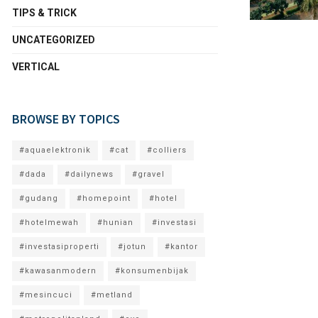
TIPS & TRICK
UNCATEGORIZED
VERTICAL
BROWSE BY TOPICS
#aquaelektronik
#cat
#colliers
#dada
#dailynews
#gravel
#gudang
#homepoint
#hotel
#hotelmewah
#hunian
#investasi
#investasiproperti
#jotun
#kantor
#kawasanmodern
#konsumenbijak
#mesincuci
#metland