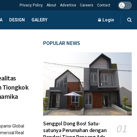
Privacy Policy
About
Advertise
Careers
Contact
A
DESIGN
GALERY
Login
POPULAR NEWS
alitas
n Tiongkok
inamika
Senggol Dong Bos! Satu-
pansi Global
satunya Perumahan dengan
mercial Real
Pondasi Tiang Pancang Ada