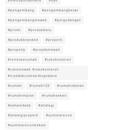
#metropolitanland
#oyo
#pengembang
#pengembangbesar
#pengembangmewah
#pergudangan
#prism
#produkbaru
#produkbranded
#properti
#property
#proyekmewah
#renovasirumah
#rukokomersil
#rukomewah #rukokomersil
#crystalboulevardsignature
#rumah
#rumah123
#rumahidaman
#rumahimpian
#rumahseken
#sahamdada
#strategi
#strategiproperti
#summarecon
#summareconbekasi