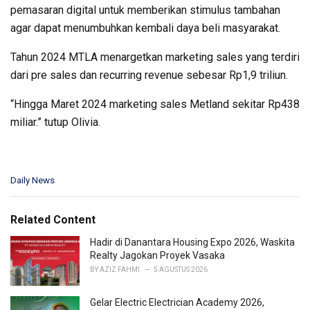
pemasaran digital untuk memberikan stimulus tambahan
agar dapat menumbuhkan kembali daya beli masyarakat.
Tahun 2024 MTLA menargetkan marketing sales yang terdiri
dari pre sales dan recurring revenue sebesar Rp1,9 triliun.
“Hingga Maret 2024 marketing sales Metland sekitar Rp438
miliar.” tutup Olivia.
C
Daily News
a
t
e
Related Content
g
o
Hadir di Danantara Housing Expo 2026, Waskita
r
Realty Jagokan Proyek Vasaka
i
BY
AZIZ FAHMI
5 AGUSTUS 2026
e
s
Gelar Electric Electrician Academy 2026,
: