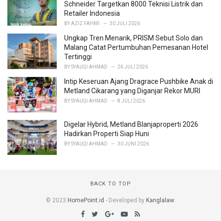
Schneider Targetkan 8000 Teknisi Listrik dan
Retailer Indonesia
BY
AZIZ FAHMI
30 JULI 2026
Ungkap Tren Menarik, PRISM Sebut Solo dan
Malang Catat Pertumbuhan Pemesanan Hotel
Tertinggi
BY
SYAUQI AHMAD
24 JULI 2026
Intip Keseruan Ajang Dragrace Pushbike Anak di
Metland Cikarang yang Diganjar Rekor MURI
BY
SYAUQI AHMAD
8 JULI 2026
Digelar Hybrid, Metland Blanjaproperti 2026
Hadirkan Properti Siap Huni
BY
SYAUQI AHMAD
30 JUNI 2026
BACK TO TOP
© 2023
HomePoint.id
- Developed by
Kanglalaw
.