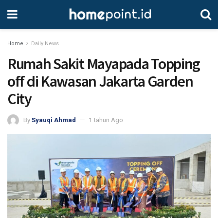
Home
Daily News
Rumah Sakit Mayapada Topping
off di Kawasan Jakarta Garden
City
By
Syauqi Ahmad
1 tahun Ago