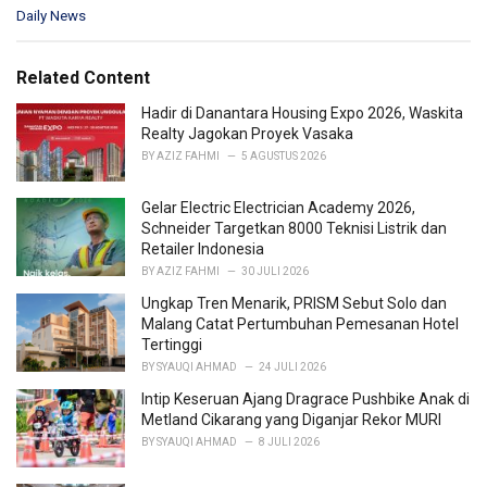
C
Daily News
a
t
e
Related Content
g
o
Hadir di Danantara Housing Expo 2026, Waskita
r
Realty Jagokan Proyek Vasaka
i
BY
AZIZ FAHMI
5 AGUSTUS 2026
e
s
Gelar Electric Electrician Academy 2026,
:
Schneider Targetkan 8000 Teknisi Listrik dan
Retailer Indonesia
BY
AZIZ FAHMI
30 JULI 2026
Ungkap Tren Menarik, PRISM Sebut Solo dan
Malang Catat Pertumbuhan Pemesanan Hotel
Tertinggi
BY
SYAUQI AHMAD
24 JULI 2026
Intip Keseruan Ajang Dragrace Pushbike Anak di
Metland Cikarang yang Diganjar Rekor MURI
BY
SYAUQI AHMAD
8 JULI 2026