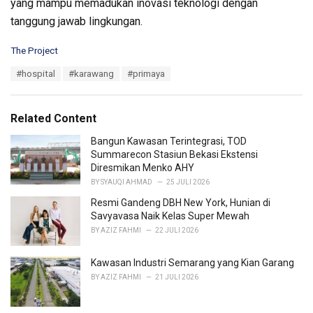
yang mampu memadukan inovasi teknologi dengan
tanggung jawab lingkungan.
C
The Project
a
T
#hospital
#karawang
#primaya
t
a
e
g
g
s
o
Related Content
:
r
i
Bangun Kawasan Terintegrasi, TOD
e
Summarecon Stasiun Bekasi Ekstensi
s
Diresmikan Menko AHY
:
BY
SYAUQI AHMAD
25 JULI 2026
Resmi Gandeng DBH New York, Hunian di
Savyavasa Naik Kelas Super Mewah
BY
AZIZ FAHMI
22 JULI 2026
Kawasan Industri Semarang yang Kian Garang
BY
AZIZ FAHMI
21 JULI 2026