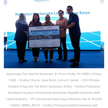
Keterangan foto (dari kiri ke kanan): dr. Prima Yunika, SH, MARS, FisQua,
CHAE – Direktur Cluster Jawa Barat; Leona A. Karnali – CEO Primaya
Hospital Group; drg. Yuli Astuti Saripawan, M.Kes – Direktur Pelayanan
Kesehatan Rujukan Kementerian Kesehatan Republik Indonesia; Adhi
Laksmanaputra – VP Commercial Xurya Daya Indonesia; dan dr. Winardi
Fadilah, MMRS, AIFO-K – Direktur Primaya Hospital Karawang saat