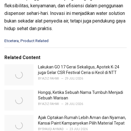
fleksibilitas, kenyamanan, dan efisiensi dalam penggunaan
dispenser sehari-hari. Inovasi ini menjadikan water solution
bukan sekadar alat penyedia air, tetapi juga pendukung gaya
hidup sehat dan praktis.
C
Etcetera
,
Product Related
a
t
e
Related Content
g
o
Lakukan GO 17 Gerai Sekaligus, Apotek K-24
r
juga Gelar CSR Festival Ceria si Kecil di NTT
i
BY
AZIZ FAHMI
29 JULI 2026
e
s
Hongqi, Ketika Sebuah Nama Tumbuh Menjadi
:
Sebuah Warisan
BY
AZIZ FAHMI
28 JULI 2026
Ajak Ciptakan Rumah Lebih Aman dan Nyaman,
Kansai Paint Kampanyekan Pilih Material Tepat
BY
SYAUQI AHMAD
23 JULI 2026