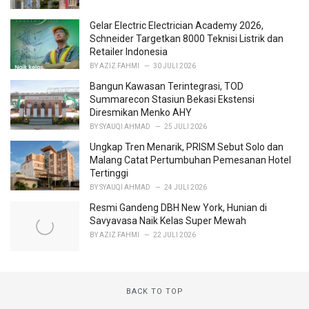
e
s
Gelar Electric Electrician Academy 2026,
:
Schneider Targetkan 8000 Teknisi Listrik dan
Retailer Indonesia
BY
AZIZ FAHMI
30 JULI 2026
Bangun Kawasan Terintegrasi, TOD
Summarecon Stasiun Bekasi Ekstensi
Diresmikan Menko AHY
BY
SYAUQI AHMAD
25 JULI 2026
Ungkap Tren Menarik, PRISM Sebut Solo dan
Malang Catat Pertumbuhan Pemesanan Hotel
Tertinggi
BY
SYAUQI AHMAD
24 JULI 2026
Resmi Gandeng DBH New York, Hunian di
Savyavasa Naik Kelas Super Mewah
BY
AZIZ FAHMI
22 JULI 2026
BACK TO TOP