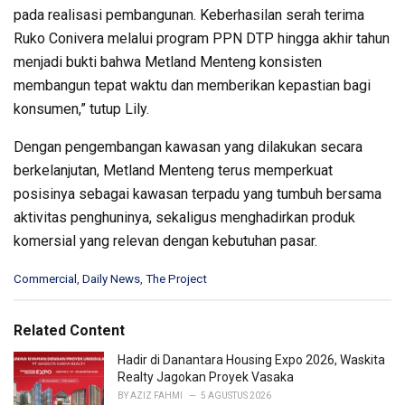
pada realisasi pembangunan. Keberhasilan serah terima
Ruko Conivera melalui program PPN DTP hingga akhir tahun
menjadi bukti bahwa Metland Menteng konsisten
membangun tepat waktu dan memberikan kepastian bagi
konsumen,” tutup Lily.
Dengan pengembangan kawasan yang dilakukan secara
berkelanjutan, Metland Menteng terus memperkuat
posisinya sebagai kawasan terpadu yang tumbuh bersama
aktivitas penghuninya, sekaligus menghadirkan produk
komersial yang relevan dengan kebutuhan pasar.
C
Commercial
,
Daily News
,
The Project
a
t
e
Related Content
g
o
Hadir di Danantara Housing Expo 2026, Waskita
r
Realty Jagokan Proyek Vasaka
i
BY
AZIZ FAHMI
5 AGUSTUS 2026