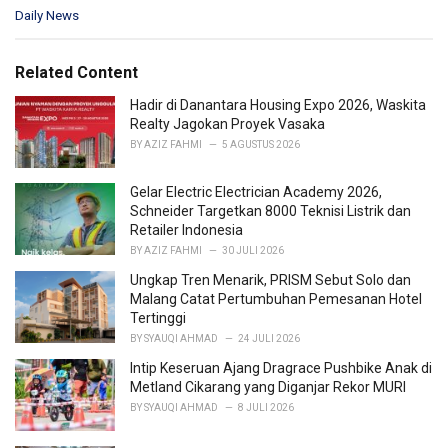
C
Daily News
a
t
e
Related Content
g
o
Hadir di Danantara Housing Expo 2026, Waskita
r
Realty Jagokan Proyek Vasaka
i
BY
AZIZ FAHMI
5 AGUSTUS 2026
e
s
Gelar Electric Electrician Academy 2026,
:
Schneider Targetkan 8000 Teknisi Listrik dan
Retailer Indonesia
BY
AZIZ FAHMI
30 JULI 2026
Ungkap Tren Menarik, PRISM Sebut Solo dan
Malang Catat Pertumbuhan Pemesanan Hotel
Tertinggi
BY
SYAUQI AHMAD
24 JULI 2026
Intip Keseruan Ajang Dragrace Pushbike Anak di
Metland Cikarang yang Diganjar Rekor MURI
BY
SYAUQI AHMAD
8 JULI 2026