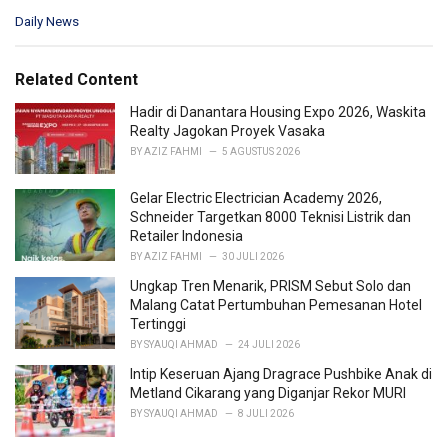
C
Daily News
a
t
e
Related Content
g
o
Hadir di Danantara Housing Expo 2026, Waskita
r
Realty Jagokan Proyek Vasaka
i
BY
AZIZ FAHMI
5 AGUSTUS 2026
e
s
Gelar Electric Electrician Academy 2026,
:
Schneider Targetkan 8000 Teknisi Listrik dan
Retailer Indonesia
BY
AZIZ FAHMI
30 JULI 2026
Ungkap Tren Menarik, PRISM Sebut Solo dan
Malang Catat Pertumbuhan Pemesanan Hotel
Tertinggi
BY
SYAUQI AHMAD
24 JULI 2026
Intip Keseruan Ajang Dragrace Pushbike Anak di
Metland Cikarang yang Diganjar Rekor MURI
BY
SYAUQI AHMAD
8 JULI 2026