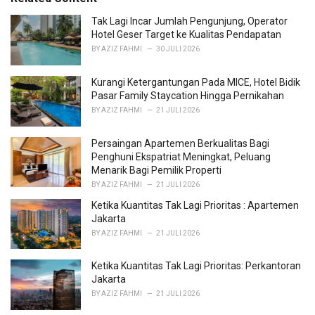
g
o
Tak Lagi Incar Jumlah Pengunjung, Operator
r
Hotel Geser Target ke Kualitas Pendapatan
i
BY
AZIZ FAHMI
30 JULI 2026
e
s
Kurangi Ketergantungan Pada MICE, Hotel Bidik
:
Pasar Family Staycation Hingga Pernikahan
BY
AZIZ FAHMI
21 JULI 2026
Persaingan Apartemen Berkualitas Bagi
Penghuni Ekspatriat Meningkat, Peluang
Menarik Bagi Pemilik Properti
BY
AZIZ FAHMI
21 JULI 2026
Ketika Kuantitas Tak Lagi Prioritas : Apartemen
Jakarta
BY
AZIZ FAHMI
21 JULI 2026
Ketika Kuantitas Tak Lagi Prioritas: Perkantoran
Jakarta
BY
AZIZ FAHMI
21 JULI 2026