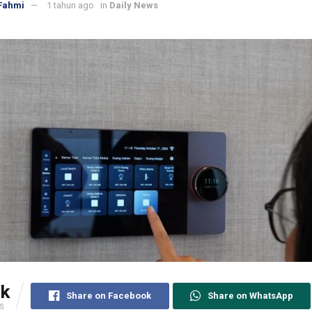
Fahmi
1 tahun ago
in
Daily News
5k
Share on Facebook
Share on WhatsApp
S