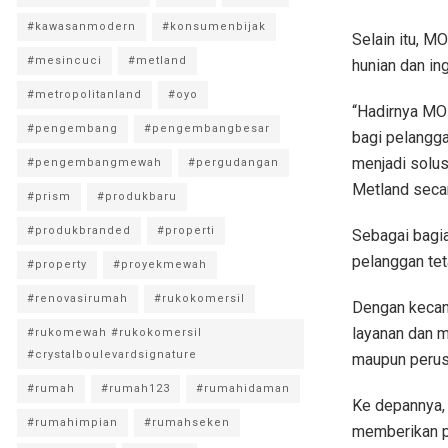
#kawasanmodern
#konsumenbijak
Selain itu, 
#mesincuci
#metland
hunian dan in
#metropolitanland
#oyo
“Hadirnya MO
#pengembang
#pengembangbesar
bagi pelangg
menjadi solu
#pengembangmewah
#pergudangan
Metland secar
#prism
#produkbaru
#produkbranded
#properti
Sebagai bagia
pelanggan tet
#property
#proyekmewah
#renovasirumah
#rukokomersil
Dengan kecan
layanan dan 
#rukomewah #rukokomersil
#crystalboulevardsignature
maupun perus
#rumah
#rumah123
#rumahidaman
Ke depannya, 
#rumahimpian
#rumahseken
memberikan pe