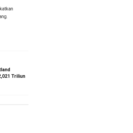
katkan
ang.
tland
,021 Triliun