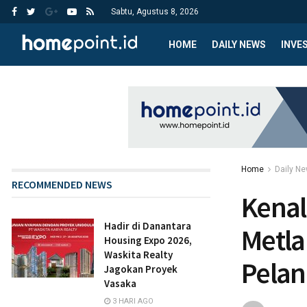
Sabtu, Agustus 8, 2026
HOME
DAILY NEWS
INVE
Home
Daily N
RECOMMENDED NEWS
Kena
Hadir di Danantara
Metla
Housing Expo 2026,
Waskita Realty
Pela
Jagokan Proyek
Vasaka
3 HARI AGO