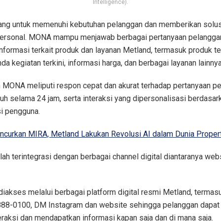
Intelligence).
ng untuk memenuhi kebutuhan pelanggan dan memberikan solusi
 personal. MONA mampu menjawab berbagai pertanyaan pelangga
formasi terkait produk dan layanan Metland, termasuk produk ter
da kegiatan terkini, informasi harga, dan berbagai layanan lainnya
n MONA meliputi respon cepat dan akurat terhadap pertanyaan pe
h selama 24 jam, serta interaksi yang dipersonalisasi berdasar
i pengguna.
ncurkan MIRA, Metland Lakukan Revolusi AI dalam Dunia Propert
ah terintegrasi dengan berbagai channel digital diantaranya web
iakses melalui berbagai platform digital resmi Metland, terma
888-0100, DM Instagram dan website sehingga pelanggan dapat
raksi dan mendapatkan informasi kapan saja dan di mana saja.