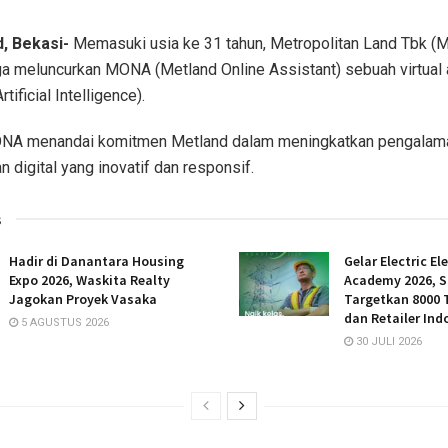
, Bekasi-
Memasuki usia ke 31 tahun, Metropolitan Land Tbk (M
 meluncurkan MONA (Metland Online Assistant) sebuah virtual 
tificial Intelligence).
NA menandai komitmen Metland dalam meningkatkan pengalam
n digital yang inovatif dan responsif.
s
Hadir di Danantara Housing
Gelar Electric El
Expo 2026, Waskita Realty
Academy 2026, S
Jagokan Proyek Vasaka
Targetkan 8000 T
dan Retailer Ind
5 AGUSTUS 2026
30 JULI 2026