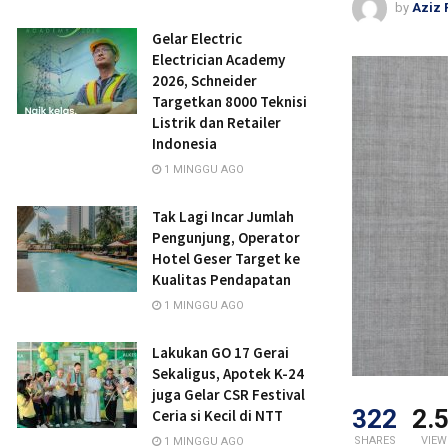
by
Aziz 
Gelar Electric
Electrician Academy
2026, Schneider
Targetkan 8000 Teknisi
Listrik dan Retailer
Indonesia
1 MINGGU AGO
Tak Lagi Incar Jumlah
Pengunjung, Operator
Hotel Geser Target ke
Kualitas Pendapatan
1 MINGGU AGO
Lakukan GO 17 Gerai
Sekaligus, Apotek K-24
juga Gelar CSR Festival
322
2.
Ceria si Kecil di NTT
SHARES
VIEW
1 MINGGU AGO