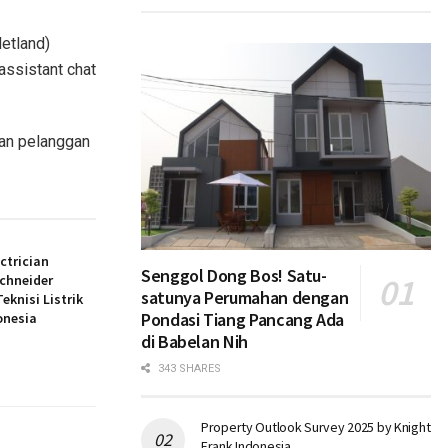
etland)
assistant chat
an pelanggan
ectrician
Senggol Dong Bos! Satu-
chneider
satunya Perumahan dengan
eknisi Listrik
Pondasi Tiang Pancang Ada
onesia
di Babelan Nih
343 SHARES
Property Outlook Survey 2025 by Knight
Frank Indonesia