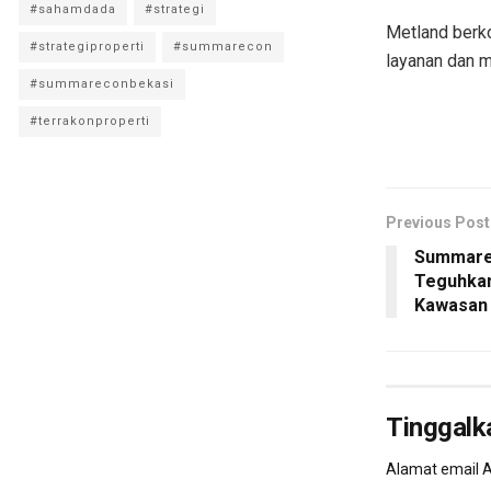
#sahamdada
#strategi
Metland berko
#strategiproperti
#summarecon
layanan dan m
#summareconbekasi
#terrakonproperti
Previous Post
Summare
Teguhka
Kawasan
Tinggalk
Alamat email A