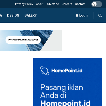
Privacy Policy
About
Advertise
Careers
Contact
A
DESIGN
GALERY
Login