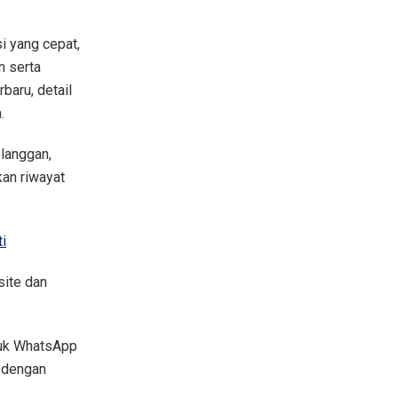
 yang cepat,
n serta
baru, detail
.
langgan,
kan riwayat
i
site dan
suk WhatsApp
 dengan