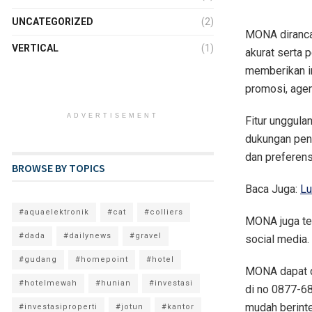
UNCATEGORIZED
(2)
MONA diranca
VERTICAL
(1)
akurat serta
memberikan in
promosi, agen
ADVERTISEMENT
Fitur unggula
dukungan penu
dan preferens
BROWSE BY TOPICS
Baca Juga:
Lu
#aquaelektronik
#cat
#colliers
MONA juga tel
#dada
#dailynews
#gravel
social media.
#gudang
#homepoint
#hotel
MONA dapat d
#hotelmewah
#hunian
#investasi
di no 0877-6
mudah berinte
#investasiproperti
#jotun
#kantor