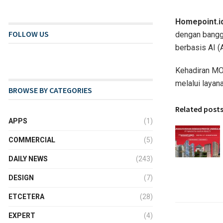
Homepoint.id
FOLLOW US
dengan bangga
berbasis AI (Ar
Kehadiran MO
melalui layana
BROWSE BY CATEGORIES
Related post
APPS
(1)
COMMERCIAL
(5)
DAILY NEWS
(243)
DESIGN
(7)
ETCETERA
(28)
EXPERT
(4)