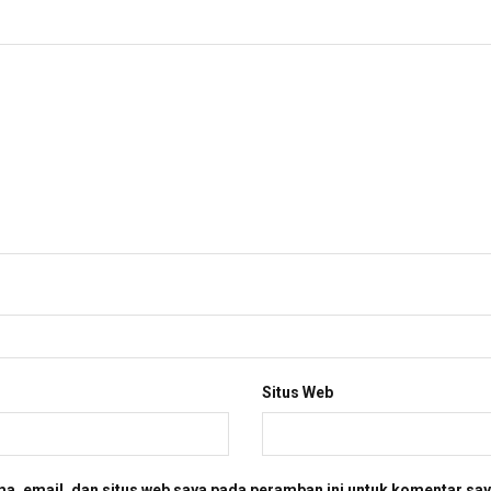
Situs Web
a, email, dan situs web saya pada peramban ini untuk komentar say