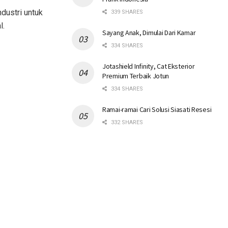
dustri untuk
339 SHARES
l.
Sayang Anak, Dimulai Dari Kamar
334 SHARES
Jotashield Infinity, Cat Eksterior
Premium Terbaik Jotun
334 SHARES
Ramai-ramai Cari Solusi Siasati Resesi
332 SHARES