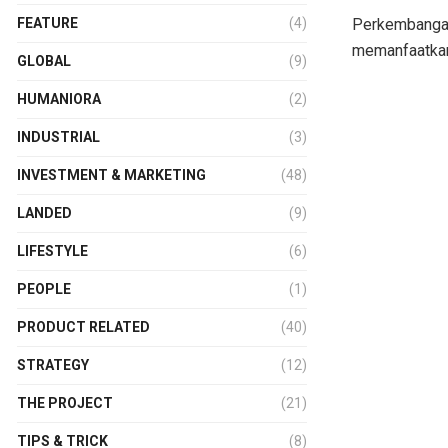
Perkembangan
FEATURE
(4)
memanfaatkann
GLOBAL
(9)
HUMANIORA
(2)
INDUSTRIAL
(3)
INVESTMENT & MARKETING
(48)
LANDED
(9)
LIFESTYLE
(6)
PEOPLE
(1)
PRODUCT RELATED
(40)
STRATEGY
(12)
THE PROJECT
(21)
TIPS & TRICK
(8)