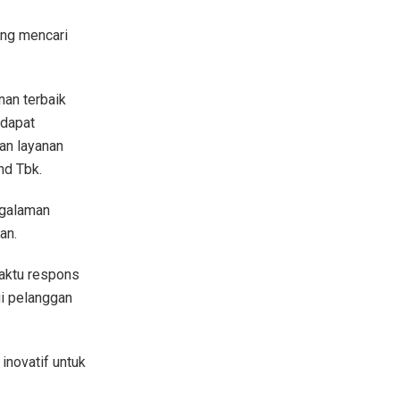
ng mencari
an terbaik
 dapat
an layanan
nd Tbk.
ngalaman
an.
aktu respons
i pelanggan
inovatif untuk