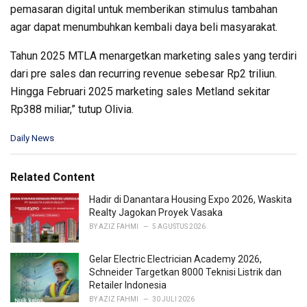
pemasaran digital untuk memberikan stimulus tambahan
agar dapat menumbuhkan kembali daya beli masyarakat.
Tahun 2025 MTLA menargetkan marketing sales yang terdiri
dari pre sales dan recurring revenue sebesar Rp2 triliun.
Hingga Februari 2025 marketing sales Metland sekitar
Rp388 miliar,” tutup Olivia.
C
Daily News
a
t
e
Related Content
g
o
Hadir di Danantara Housing Expo 2026, Waskita
r
Realty Jagokan Proyek Vasaka
i
BY
AZIZ FAHMI
5 AGUSTUS 2026
e
s
Gelar Electric Electrician Academy 2026,
:
Schneider Targetkan 8000 Teknisi Listrik dan
Retailer Indonesia
BY
AZIZ FAHMI
30 JULI 2026