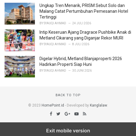
Ungkap Tren Menarik, PRISM Sebut Solo dan
Malang Catat Pertumbuhan Pemesanan Hotel
Tertinggi
BY
SYAUQI AHMAD
24 JULI 2026
Intip Keseruan Ajang Dragrace Pushbike Anak di
Metland Cikarang yang Diganjar Rekor MURI
BY
SYAUQI AHMAD
8 JULI 2026
Digelar Hybrid, Metland Blanjaproperti 2026
Hadirkan Properti Siap Huni
BY
SYAUQI AHMAD
30 JUNI 2026
BACK TO TOP
© 2023
HomePoint.id
- Developed by
Kanglalaw
.
Exit mobile version