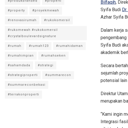
#produkbranded
#properti
Bilfaqih
, Dir
Syifa Budi
Dr.
#property
#proyekmewah
Azhar Syifa B
#renovasirumah
#rukokomersil
Dalam kerja s
#rukomewah #rukokomersil
#crystalboulevardsignature
pengembang fa
Syifa Budi a
#rumah
#rumah123
#rumahidaman
akademik berb
#rumahimpian
#rumahseken
Secara bertah
#sahamdada
#strategi
sejumlah proy
#strategiproperti
#summarecon
potensial lai
#summareconbekasi
Direktur Utam
#terrakonproperti
merupakan bag
“Kami ingin 
Integrasi fas