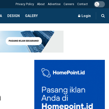
Privacy Policy
About
Advertise
Careers
Contact
A
DESIGN
GALERY
Login
n