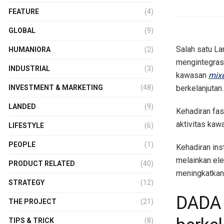
FEATURE
(4)
GLOBAL
(9)
Salah satu La
HUMANIORA
(2)
mengintegras
INDUSTRIAL
(3)
kawasan
mix
berkelanjutan.
INVESTMENT & MARKETING
(48)
LANDED
(9)
Kehadiran fas
aktivitas kaw
LIFESTYLE
(6)
PEOPLE
(1)
Kehadiran ins
melainkan el
PRODUCT RELATED
(40)
meningkatkan 
STRATEGY
(12)
DADA h
THE PROJECT
(21)
TIPS & TRICK
(8)