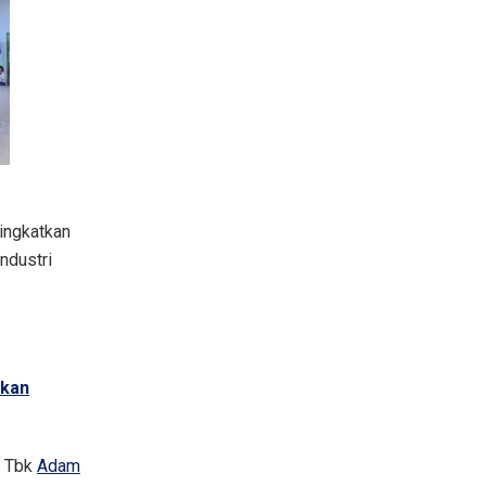
ingkatkan
ndustri
ikan
o Tbk
Adam