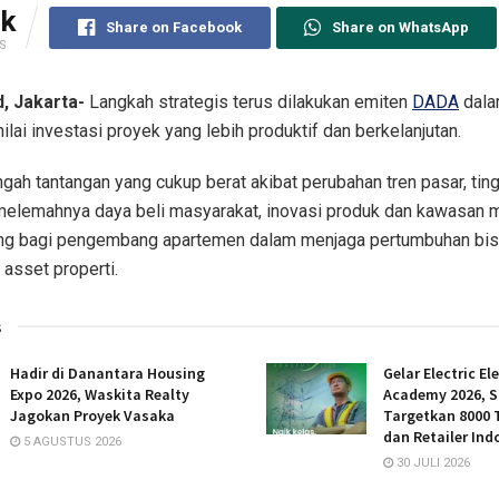
5k
Share on Facebook
Share on WhatsApp
S
, Jakarta-
Langkah strategis terus dilakukan emiten
DADA
dala
ilai investasi proyek yang lebih produktif dan berkelanjutan.
engah tantangan yang cukup berat akibat perubahan tren pasar, tin
melemahnya daya beli masyarakat, inovasi produk dan kawasan 
ing bagi pengembang apartemen dalam menjaga pertumbuhan bis
asset properti.
s
Hadir di Danantara Housing
Gelar Electric El
Expo 2026, Waskita Realty
Academy 2026, S
Jagokan Proyek Vasaka
Targetkan 8000 T
dan Retailer Ind
5 AGUSTUS 2026
30 JULI 2026