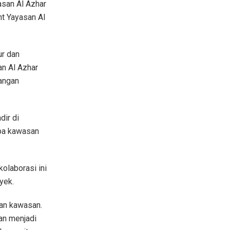
asan Al Azhar
nt Yayasan Al
ur dan
an Al Azhar
angan
dir di
apa kawasan
olaborasi ini
yek.
an kawasan.
kan menjadi