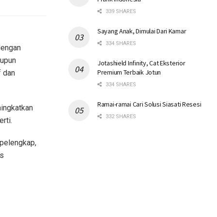
339 SHARES
Sayang Anak, Dimulai Dari Kamar
334 SHARES
 dengan
aupun
Jotashield Infinity, Cat Eksterior
Premium Terbaik Jotun
f dan
334 SHARES
Ramai-ramai Cari Solusi Siasati Resesi
ningkatkan
332 SHARES
rti.
 pelengkap,
us