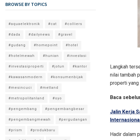
BROWSE BY TOPICS
#aquaelektronik
#cat
#colliers
#dada
#dailynews
#gravel
#gudang
#homepoint
#hotel
#hotelmewah
#hunian
#investasi
Langkah terse
#investasiproperti
#jotun
#kantor
nilai tambah 
#kawasanmodern
#konsumenbijak
properti yang
#mesincuci
#metland
Baca sebelu
#metropolitanland
#oyo
#pengembang
#pengembangbesar
Jalin Kerja 
Internasiona
#pengembangmewah
#pergudangan
#prism
#produkbaru
Hadir dalam 