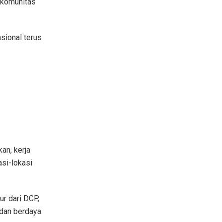
n komunitas
sional terus
an, kerja
si-lokasi
ur dari DCP,
 dan berdaya