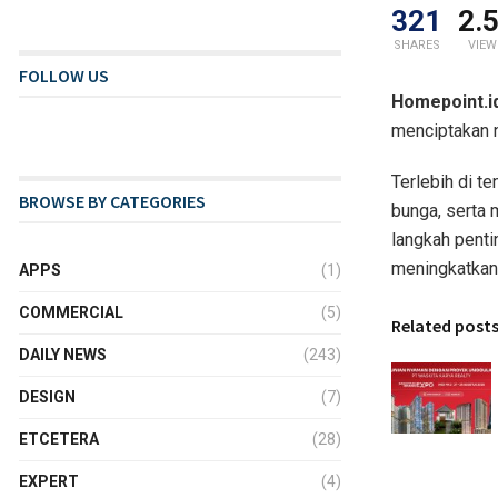
321
2.
SHARES
VIEW
FOLLOW US
Homepoint.id
menciptakan n
Terlebih di t
BROWSE BY CATEGORIES
bunga, serta 
langkah pent
meningkatkan 
APPS
(1)
COMMERCIAL
(5)
Related post
DAILY NEWS
(243)
DESIGN
(7)
ETCETERA
(28)
EXPERT
(4)