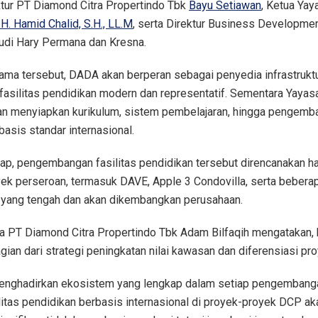
ektur PT Diamond Citra Propertindo Tbk
Bayu Setiawan
, Ketua Yay
 H. Hamid Chalid, S.H., LL.M
, serta Direktur Business Developme
udi Hary Permana dan Kresna.
ama tersebut, DADA akan berperan sebagai penyedia infrastrukt
silitas pendidikan modern dan representatif. Sementara Yayas
kan menyiapkan kurikulum, sistem pembelajaran, hingga pengemb
asis standar internasional.
ap, pengembangan fasilitas pendidikan tersebut direncanakan ha
ek perseroan, termasuk DAVE, Apple 3 Condovilla, serta beber
n yang tengah dan akan dikembangkan perusahaan.
a PT Diamond Citra Propertindo Tbk Adam Bilfaqih mengatakan, k
ian dari strategi peningkatan nilai kawasan dan diferensiasi pro
menghadirkan ekosistem yang lengkap dalam setiap pengembang
ilitas pendidikan berbasis internasional di proyek-proyek DCP a