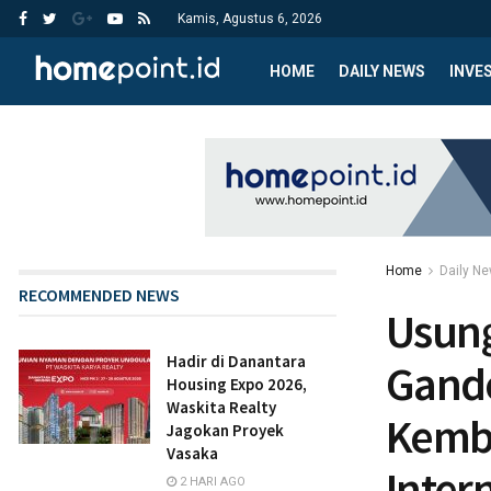
Kamis, Agustus 6, 2026
HOME
DAILY NEWS
INVE
Home
Daily N
RECOMMENDED NEWS
Usung
Hadir di Danantara
Gande
Housing Expo 2026,
Waskita Realty
Kemb
Jagokan Proyek
Vasaka
Inter
2 HARI AGO