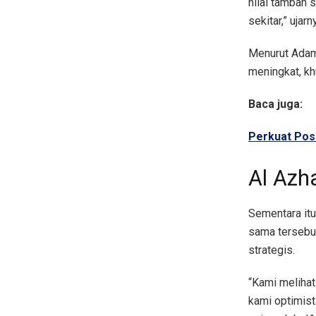
nilai tambah s
sekitar,” ujarn
Menurut Adam,
meningkat, k
Baca juga:
Perkuat Posi
Al Azha
Sementara itu
sama tersebu
strategis.
“Kami melihat
kami optimist