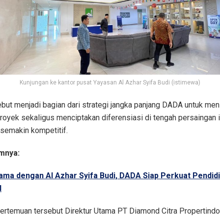
Kunjungan ke kantor pusat Yayasan Al Azhar Syifa Budi (istimewa)
but menjadi bagian dari strategi jangka panjang DADA untuk men
proyek sekaligus menciptakan diferensiasi di tengah persaingan i
 semakin kompetitif.
mnya:
Sama dengan Al Azhar Syifa Budi, DADA Siap Perkuat Pendid
l
pertemuan tersebut Direktur Utama PT Diamond Citra Propertind