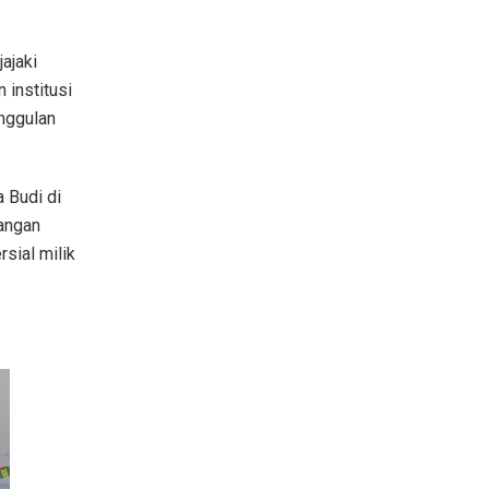
ajaki
institusi
unggulan
a Budi di
angan
sial milik