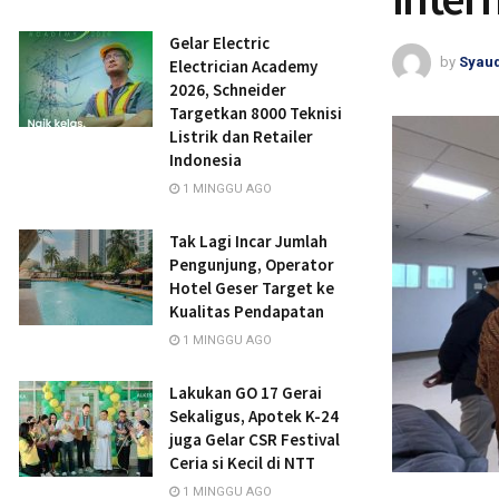
Gelar Electric
by
Syau
Electrician Academy
2026, Schneider
Targetkan 8000 Teknisi
Listrik dan Retailer
Indonesia
1 MINGGU AGO
Tak Lagi Incar Jumlah
Pengunjung, Operator
Hotel Geser Target ke
Kualitas Pendapatan
1 MINGGU AGO
Lakukan GO 17 Gerai
Sekaligus, Apotek K-24
juga Gelar CSR Festival
Ceria si Kecil di NTT
1 MINGGU AGO