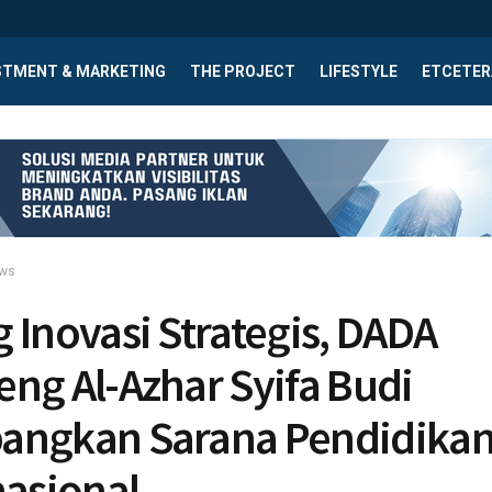
STMENT & MARKETING
THE PROJECT
LIFESTYLE
ETCETER
ews
 Inovasi Strategis, DADA
ng Al-Azhar Syifa Budi
angkan Sarana Pendidika
nasional