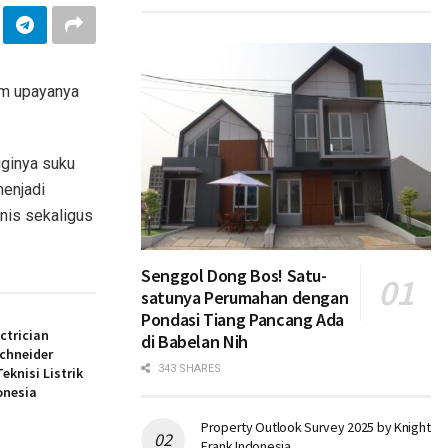
m upayanya
gginya suku
menjadi
nis sekaligus
Senggol Dong Bos! Satu-
satunya Perumahan dengan
Pondasi Tiang Pancang Ada
ectrician
di Babelan Nih
chneider
343 SHARES
eknisi Listrik
onesia
Property Outlook Survey 2025 by Knight
Frank Indonesia