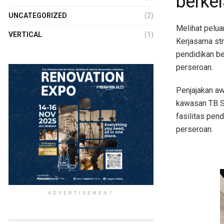
berke
UNCATEGORIZED
(2)
Melihat pelua
VERTICAL
(1)
Kerjasama st
pendidikan be
perseroan.
Penjajakan aw
kawasan TB S
fasilitas pen
perseroan.
ADVERTISEMENT