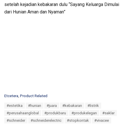
setelah kejadian kebakaran dulu “Sayang Keluarga Dimulai
dari Hunian Aman dan Nyaman”
C
Etcetera
,
Product Related
a
T
#estetika
#hunian
#juara
#kebakaran
#listrik
t
a
e
#perusahaanglobal
#produkbaru
#produkelegan
#saklar
g
g
s
#schneider
#schneiderelectric
#stopkontak
#vivacee
o
:
r