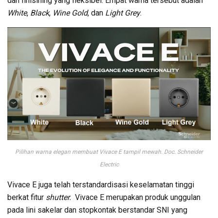
dan finisihing yang fleksibel. Empat warna tersebut adalah
White
,
Black
,
Wine Gold
, dan
Light Grey
.
Pilihan warna elegan membuat Vivace E tampil mewah. Doc. Schneider
Electric
Vivace E juga telah terstandardisasi keselamatan tinggi
berkat fitur
shutter.
Vivace E merupakan produk unggulan
pada lini sakelar dan stopkontak berstandar SNI yang