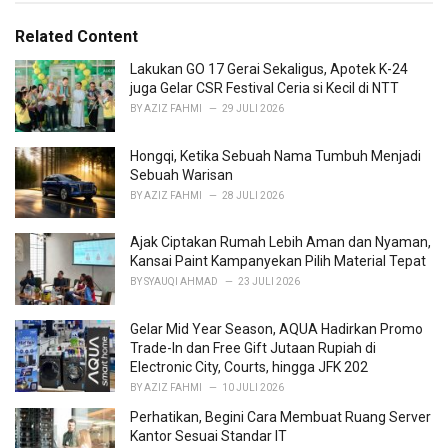
i
e
Related Content
s
:
Lakukan GO 17 Gerai Sekaligus, Apotek K-24
juga Gelar CSR Festival Ceria si Kecil di NTT
BY
AZIZ FAHMI
29 JULI 2026
Hongqi, Ketika Sebuah Nama Tumbuh Menjadi
Sebuah Warisan
BY
AZIZ FAHMI
28 JULI 2026
Ajak Ciptakan Rumah Lebih Aman dan Nyaman,
Kansai Paint Kampanyekan Pilih Material Tepat
BY
SYAUQI AHMAD
23 JULI 2026
Gelar Mid Year Season, AQUA Hadirkan Promo
Trade-In dan Free Gift Jutaan Rupiah di
Electronic City, Courts, hingga JFK 202
BY
AZIZ FAHMI
10 JULI 2026
Perhatikan, Begini Cara Membuat Ruang Server
Kantor Sesuai Standar IT